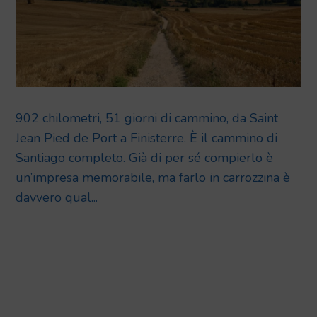
902 chilometri, 51 giorni di cammino, da Saint
Jean Pied de Port a Finisterre. È il cammino di
Santiago completo. Già di per sé compierlo è
un’impresa memorabile, ma farlo in carrozzina è
davvero qual...