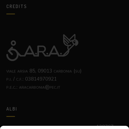
CREDITS
viale arsia 85, 09013 carbonia (su)
p.i. / c.f.: 03814970921
p.e.c.: aracarbonia@pec.it
ALBI
albo nazionale delle cooperative sociali
n. c128767