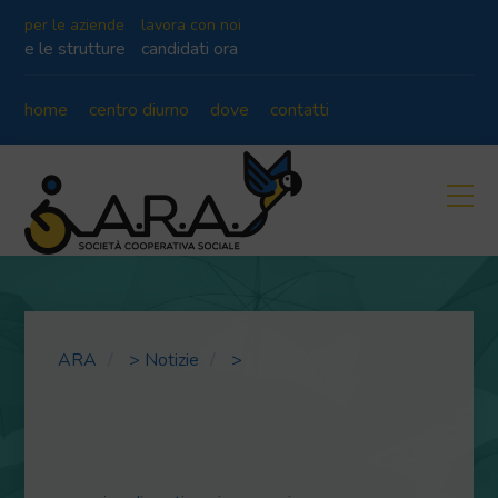
per le aziende
lavora con noi
e le strutture
candidati ora
home
centro diurno
dove
contatti
ARA
>
Notizie
>