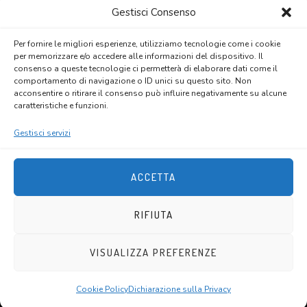
Gestisci Consenso
albo delle cooperative sociali regione sardegna
sez. a
prov. n. 850
Per fornire le migliori esperienze, utilizziamo tecnologie come i cookie
per memorizzare e/o accedere alle informazioni del dispositivo. Il
consenso a queste tecnologie ci permetterà di elaborare dati come il
PRIVACY E COOKIES
comportamento di navigazione o ID unici su questo sito. Non
acconsentire o ritirare il consenso può influire negativamente su alcune
caratteristiche e funzioni.
privacy policy
cookie policy
Gestisci servizi
ACCETTA
RIFIUTA
Copyright © 2020 A.R.A.
Società Cooperativa Sociale -
VISUALIZZA PREFERENZE
Powered by
ENKEY
- Tutti i diritti sono riservati.
Cookie Policy
Dichiarazione sulla Privacy