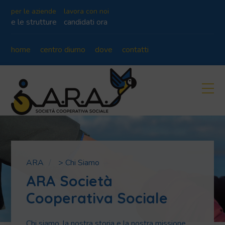
per le aziende
lavora con noi
e le strutture
candidati ora
home
centro diurno
dove
contatti
ARA
>
Chi Siamo
ARA Società
Cooperativa Sociale
Chi siamo, la nostra storia e la nostra missione