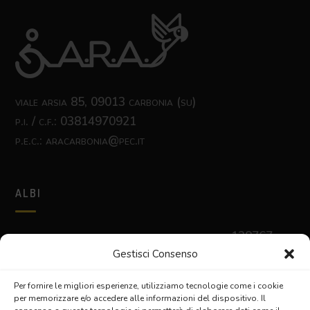
viale arsia 85, 09013 carbonia (su)
p.i. / c.f.: 03814970921
p.e.c.: aracarbonia@pec.it
ALBI
albo nazionale delle cooperative sociali
n. c128767
albo delle cooperative sociali regione sardegna
sez. a
Gestisci Consenso
prov. n. 850
Per fornire le migliori esperienze, utilizziamo tecnologie come i cookie
per memorizzare e/o accedere alle informazioni del dispositivo. Il