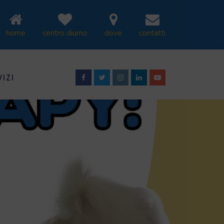
home
centro diurno
dove
contatti
VIZI