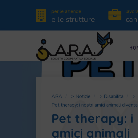
per le aziende
lavor
e le strutture
can
HO
ARA
>
Notizie
>
Disabilità
>
Pet therapy: i nostri amici animali divent
Pet therapy: i 
amici animali