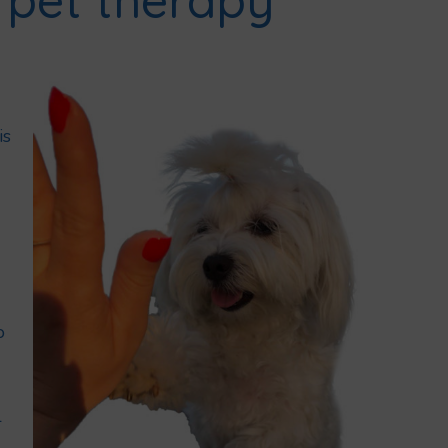
is
o
l