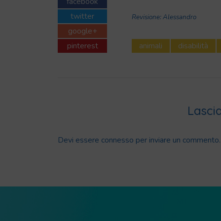
facebook
twitter
Revisione:
Alessandro
google+
pinterest
animali
disabilità
Lasci
Devi essere
connesso
per inviare un commento.