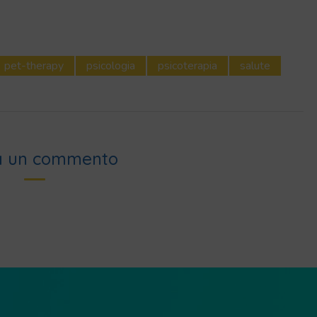
pet-therapy
psicologia
psicoterapia
salute
a un commento