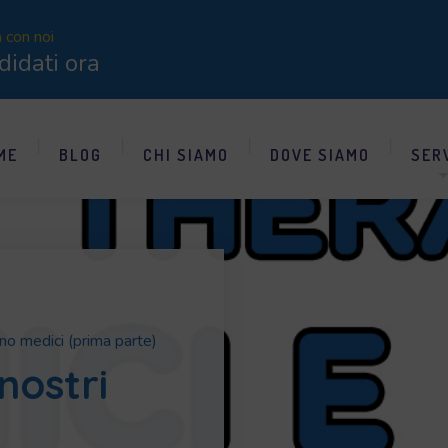
a con noi
didati ora
ME
BLOG
CHI SIAMO
DOVE SIAMO
SER
ano medici (prima parte)
nostri