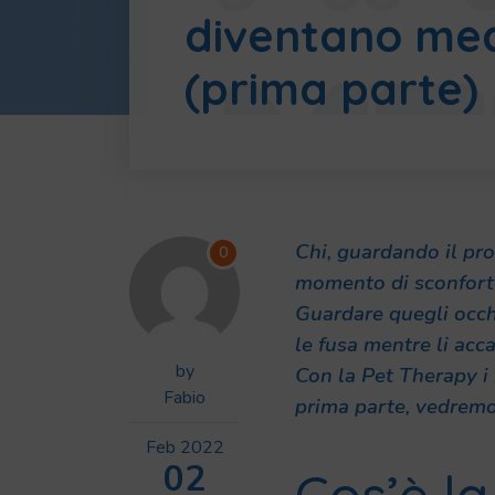
diventano med
(prima parte)
Chi, guardando il pr
0
momento di sconforto,
Guardare quegli occhi
le fusa mentre li acc
by
Con la Pet Therapy i 
Fabio
prima parte, vedremo 
Feb
2022
02
Cos’è l