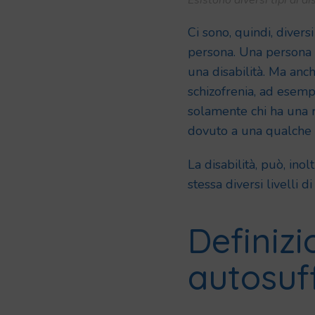
Esistono diversi tipi di dis
Ci sono, quindi, diversi
persona. Una persona c
una disabilità. Ma anc
schizofrenia, ad esempio
solamente chi ha una r
dovuto a una qualche 
La disabilità, può, in
stessa diversi livelli d
Definizi
autosuf