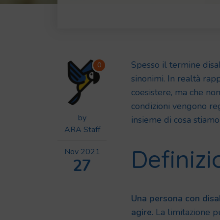
Spesso il termine disa
0
sinonimi. In realtà ra
coesistere, ma che non
condizioni vengono re
by
insieme di cosa stiamo
ARA Staff
Definizi
Nov
2021
27
Una persona con disab
agire
. La limitazione p