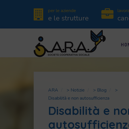
per le aziende
lavor
e le strutture
can
HO
ARA
>
Notizie
>
Blog
>
Disabilità e non autosufficienza
Disabilità e no
autosufficien