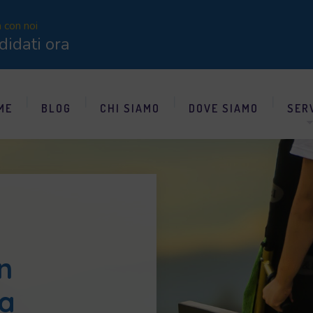
a con noi
didati ora
ME
BLOG
CHI SIAMO
DOVE SIAMO
SER
n
za