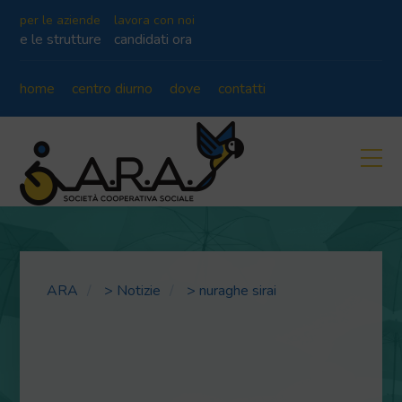
per le aziende
lavora con noi
e le strutture
candidati ora
home
centro diurno
dove
contatti
ARA
>
Notizie
>
nuraghe sirai