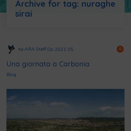
Archive for tag: nuraghe
sirai
by
ARA Staff
Dic
2021
05
0
Una giornata a Carbonia
Blog