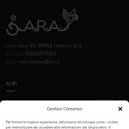
viale arsia 85, 09013 carbonia (su)
p.i. / c.f.: 03814970921
p.e.c.: aracarbonia@pec.it
ALBI
albo nazionale delle cooperative sociali
n. c128767
Gestisci Consenso
albo delle cooperative sociali regione sardegna
sez. a
prov. n. 850
Per fornire le migliori esperienze, utilizziamo tecnologie come i cookie
per memorizzare e/o accedere alle informazioni del dispositivo. Il