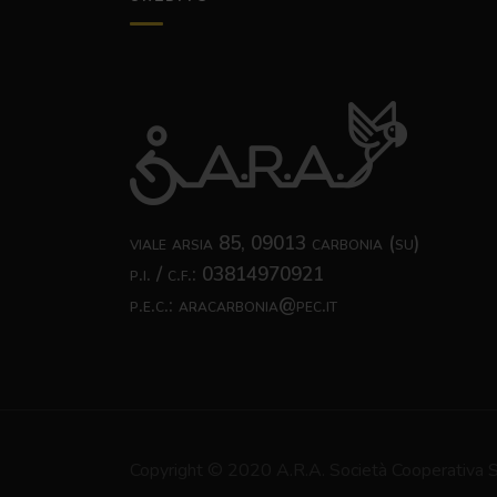
viale arsia 85, 09013 carbonia (su)
p.i. / c.f.: 03814970921
p.e.c.: aracarbonia@pec.it
Copyright © 2020 A.R.A. Società Cooperativa 