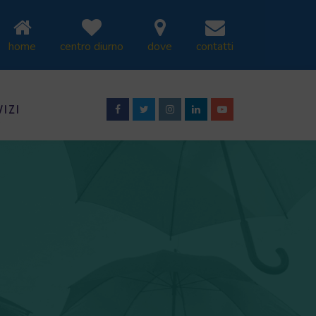
home
centro diurno
dove
contatti
VIZI