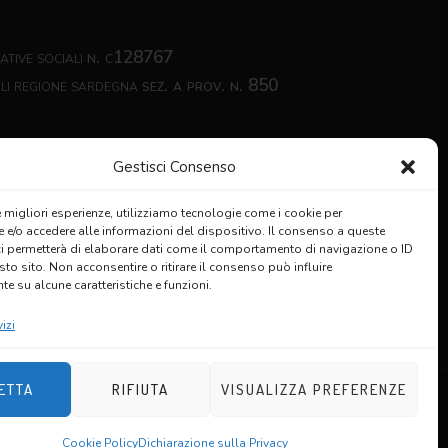
ative sociali
n. c128767
ali regione sardegna
sez. a prov. n. 850
Gestisci Consenso
le migliori esperienze, utilizziamo tecnologie come i cookie per
e/o accedere alle informazioni del dispositivo. Il consenso a queste
ci permetterà di elaborare dati come il comportamento di navigazione o ID
sto sito. Non acconsentire o ritirare il consenso può influire
e su alcune caratteristiche e funzioni.
izi
ETTA
RIFIUTA
VISUALIZZA PREFERENZE
Cookie Policy
Dichiarazione sulla Privacy