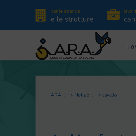
per le aziende
lavor
e le strutture
can
HO
ARA
>
Notizie
>
cavallo