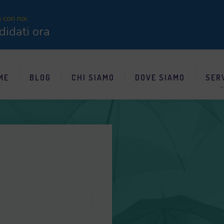
a con noi
didati ora
ME
BLOG
CHI SIAMO
DOVE SIAMO
SER