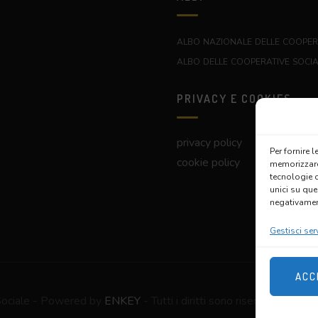
albo nazionale delle cooper
albo delle cooperative soci
PRIVACY E COOKIES
privacy policy
Per fornire 
cookie policy
memorizzare 
tecnologie 
unici su que
negativament
Gestisci serv
ACC
Sociale - Powered by
ENKEY
- Tutti i diritti sono riservati.