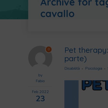
Archive for ta
cavallo
Pet therapy:
0
parte)
Disabilità
Psicologia
by
Fabio
Feb
2022
23