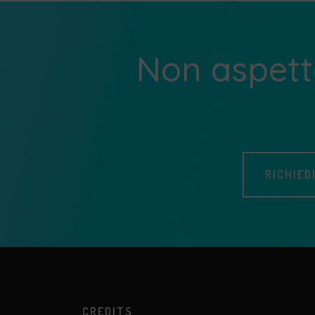
Non aspetta
RICHIED
CREDITS