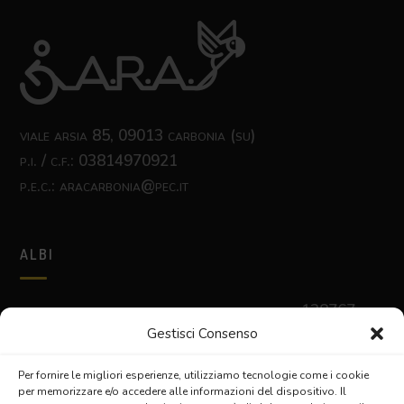
viale arsia 85, 09013 carbonia (su)
p.i. / c.f.: 03814970921
p.e.c.: aracarbonia@pec.it
ALBI
albo nazionale delle cooperative sociali
n. c128767
Gestisci Consenso
albo delle cooperative sociali regione sardegna
sez. a
prov. n. 850
Per fornire le migliori esperienze, utilizziamo tecnologie come i cookie
per memorizzare e/o accedere alle informazioni del dispositivo. Il