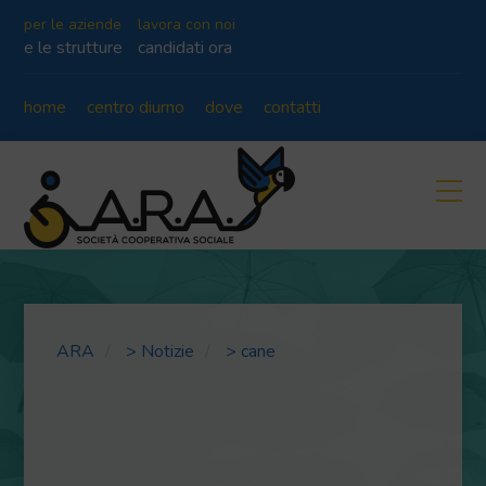
per le aziende
lavora con noi
e le strutture
candidati ora
home
centro diurno
dove
contatti
ARA
>
Notizie
>
cane